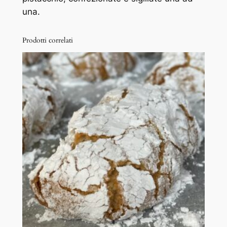
una.
l
a
a
Prodotti correlati
l
P
i
s
t
a
c
c
h
i
o
q
u
a