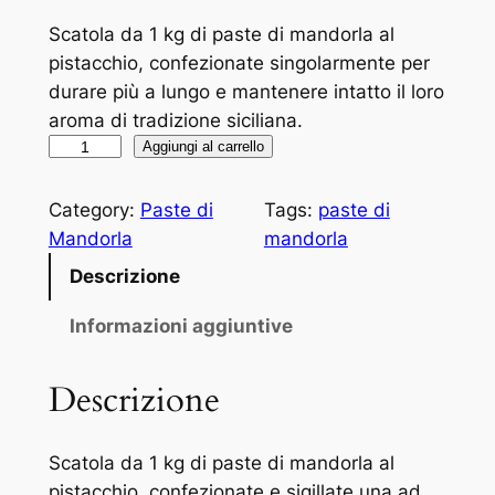
Scatola da 1 kg di paste di mandorla al
pistacchio, confezionate singolarmente per
durare più a lungo e mantenere intatto il loro
aroma di tradizione siciliana.
P
Aggiungi al carrello
a
s
Category:
Paste di
Tags:
paste di
t
Mandorla
mandorla
a
Descrizione
d
i
Informazioni aggiuntive
M
a
Descrizione
n
d
Scatola da 1 kg di paste di mandorla al
o
pistacchio, confezionate e sigillate una ad
r