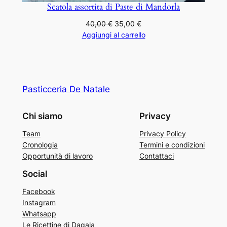
Scatola assortita di Paste di Mandorla
Il
Il
40,00
€
35,00
€
prezzo
prezzo
Aggiungi al carrello
originale
attuale
era:
è:
40,00 €.
35,00 €.
Pasticceria De Natale
Chi siamo
Privacy
Team
Privacy Policy
Cronologia
Termini e condizioni
Opportunità di lavoro
Contattaci
Social
Facebook
Instagram
Whatsapp
Le Ricettine di Dagala