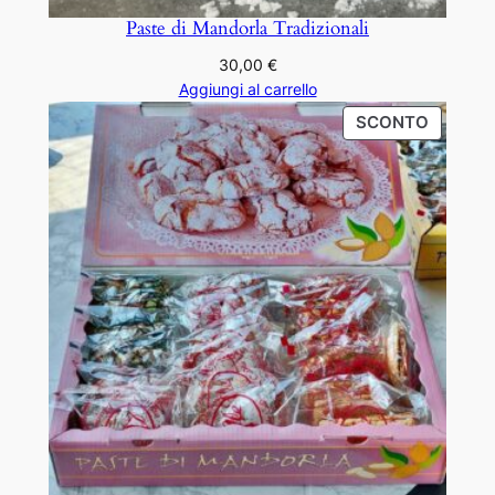
n
Paste di Mandorla Tradizionali
t
30,00
€
i
Aggiungi al carrello
t
PRODO
SCONTO
à
IN
OFFERT