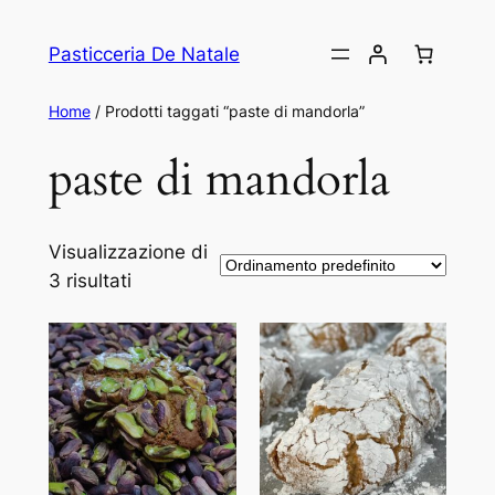
Vai
al
Pasticceria De Natale
contenuto
Home
/ Prodotti taggati “paste di mandorla”
paste di mandorla
Visualizzazione di
3 risultati