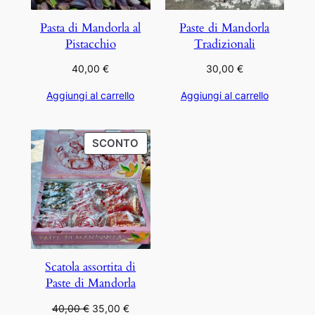
Pasta di Mandorla al
Paste di Mandorla
Pistacchio
Tradizionali
40,00
€
30,00
€
Aggiungi al carrello
Aggiungi al carrello
PRODOTTO
SCONTO
IN
OFFERTA
Scatola assortita di
Paste di Mandorla
Il
Il
40,00
€
35,00
€