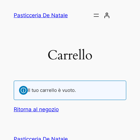
Vai
al
Pasticceria De Natale
contenuto
Carrello
Il tuo carrello è vuoto.
Ritorna al negozio
Pasticceria De Natale