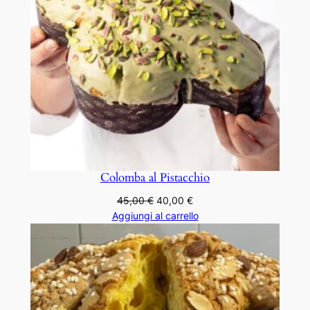
Colomba al Pistacchio
Il
Il
45,00
€
40,00
€
prezzo
prezzo
Aggiungi al carrello
originale
attuale
era:
è:
45,00 €.
40,00 €.