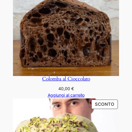
Colomba al Cioccolato
40,00
€
Aggiungi al carrello
PRODO
SCONTO
IN
OFFERT